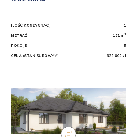
ILOŚĆ KONDYGNACJI
1
2
METRAŻ
132 m
POKOJE
5
CENA (STAN SUROWY)*
329 000 zł