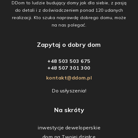
DDom to ludzie budujący domy jak dla siebie, z pasją
do detali i z doświadczeniem ponad 120 udanych
realizacji. Kto szuka naprawdę dobrego domu, może
na nas polegać.
Zapytaj o dobry dom
+48 503 503 675
+48 507 301 300
kontakt@ddom.pl
Do usłyszenia!
Na skróty
inwestycje deweloperskie
dom na Twojej działce