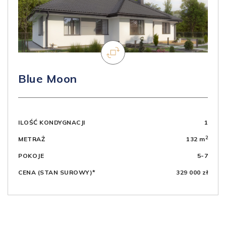
Blue Moon
ILOŚĆ KONDYGNACJI
1
2
METRAŻ
132 m
POKOJE
5-7
CENA (STAN SUROWY)*
329 000 zł