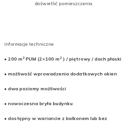
doświetlić pomieszczenia.
Informacje techniczne
2
2
•
200
m
PUM
(2×100
m
)
/ p
iętrowy
/ dach
płaski
•
możliwość wprowadzenia dodatkowych okien
•
dwa poziomy możliwości
•
nowoczesna bryła budynku
• dostępny w wariancie z balkonem lub bez