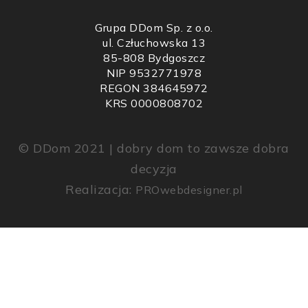
Grupa DDom Sp. z o.o.
ul. Człuchowska 13
85-808 Bydgoszcz
NIP 9532771978
REGON 384645972
KRS 0000808702
© DDom 2021 | dobry dom to zawsze dobra
decyzja
Realizacja:
PROwebdesigner.pl